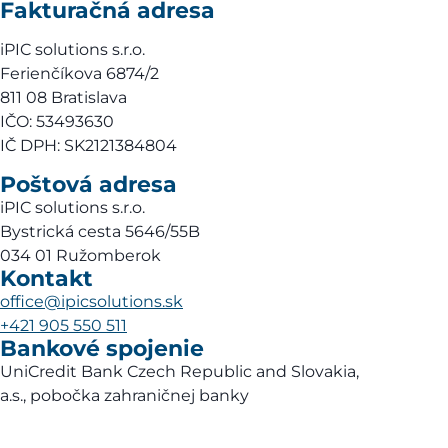
Fakturačná adresa
iPIC solutions s.r.o.
Ferienčíkova 6874/2
811 08 Bratislava
IČO: 53493630
IČ DPH: SK2121384804
Poštová adresa
iPIC solutions s.r.o.
Bystrická cesta 5646/55B
034 01 Ružomberok
Kontakt
office@ipicsolutions.sk
+421 905 550 511
Bankové spojenie
UniCredit Bank Czech Republic and Slovakia,
a.s., pobočka zahraničnej banky