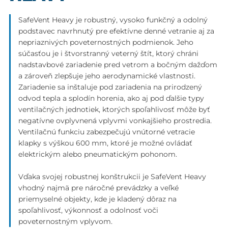
SafeVent Heavy je robustný, vysoko funkčný a odolný
podstavec navrhnutý pre efektívne denné vetranie aj za
nepriaznivých poveternostných podmienok. Jeho
súčasťou je i štvorstranný veterný štít, ktorý chráni
nadstavbové zariadenie pred vetrom a bočným dažďom
a zároveň zlepšuje jeho aerodynamické vlastnosti.
Zariadenie sa inštaluje pod zariadenia na prirodzený
odvod tepla a splodín horenia, ako aj pod ďalšie typy
ventilačných jednotiek, ktorých spoľahlivosť môže byť
negatívne ovplyvnená vplyvmi vonkajšieho prostredia.
Ventilačnú funkciu zabezpečujú vnútorné vetracie
klapky s výškou 600 mm, ktoré je možné ovládať
elektrickým alebo pneumatickým pohonom.
Vďaka svojej robustnej konštrukcii je SafeVent Heavy
vhodný najmä pre náročné prevádzky a veľké
priemyselné objekty, kde je kladený dôraz na
spoľahlivosť, výkonnosť a odolnosť voči
poveternostným vplyvom.