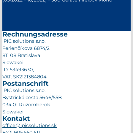
Rechnungsadresse
iPIC solutions s.r.o.
Ferienčíkova 6874/2
811 08 Bratislava
Slowakei
ID: 53493630,
VAT: SK2121384804
Postanschrift
iPIC solutions s.r.o.
Bystrická cesta 5646/55B
034 01 Ružomberok
Slowakei
Kontakt
office@ipicsolutions.sk
+421 905 550 511