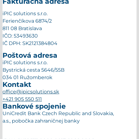
Fakturačná adresa
iPIC solutions s.r.o.
Ferienčíkova 6874/2
811 08 Bratislava
IČO: 53493630
IČ DPH: SK2121384804
Poštová adresa
iPIC solutions s.r.o.
Bystrická cesta 5646/55B
034 01 Ružomberok
Kontakt
office@ipicsolutions.sk
+421 905 550 511
Bankové spojenie
UniCredit Bank Czech Republic and Slovakia,
a.s., pobočka zahraničnej banky