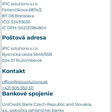
iPIC solutions s.r.o.
Ferienčíkova 6874/2
811 08 Bratislava
IČO: 53493630
IČ DPH: SK2121384804
Poštová adresa
iPIC solutions s.r.o.
Bystrická cesta 5646/55B
034 01 Ružomberok
Kontakt
office@ipicsolutions.sk
+421 905 550 511
Bankové spojenie
UniCredit Bank Czech Republic and Slovakia,
a.s., pobočka zahraničnej banky