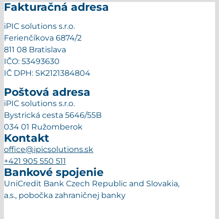
Fakturačná adresa
iPIC solutions s.r.o.
Ferienčíkova 6874/2
811 08 Bratislava
IČO: 53493630
IČ DPH: SK2121384804
Poštová adresa
iPIC solutions s.r.o.
Bystrická cesta 5646/55B
034 01 Ružomberok
Kontakt
office@ipicsolutions.sk
+421 905 550 511
Bankové spojenie
UniCredit Bank Czech Republic and Slovakia,
a.s., pobočka zahraničnej banky