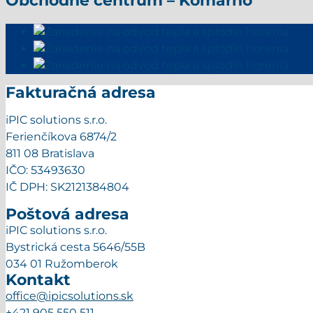
Obchodné centrum – Komárno
Fakturačná adresa
iPIC solutions s.r.o.
Ferienčíkova 6874/2
811 08 Bratislava
IČO: 53493630
IČ DPH: SK2121384804
Poštová adresa
iPIC solutions s.r.o.
Bystrická cesta 5646/55B
034 01 Ružomberok
Kontakt
office@ipicsolutions.sk
+421 905 550 511