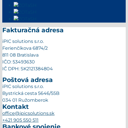
Fakturačná adresa
iPIC solutions s.r.o.
Ferienčíkova 6874/2
811 08 Bratislava
IČO: 53493630
IČ DPH: SK2121384804
Poštová adresa
iPIC solutions s.r.o.
Bystrická cesta 5646/55B
034 01 Ružomberok
Kontakt
office@ipicsolutions.sk
+421 905 550 511
Bankové spojenie