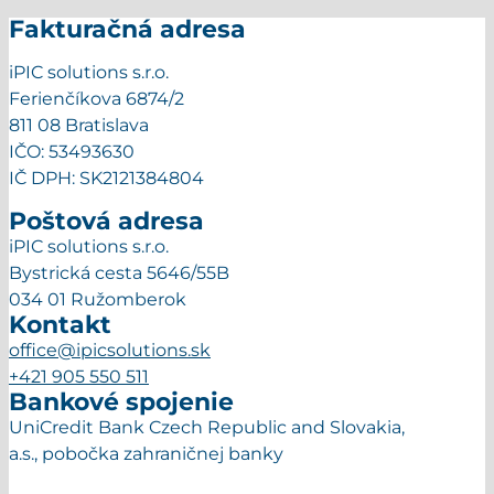
Fakturačná adresa
iPIC solutions s.r.o.
Ferienčíkova 6874/2
811 08 Bratislava
IČO: 53493630
IČ DPH: SK2121384804
Poštová adresa
iPIC solutions s.r.o.
Bystrická cesta 5646/55B
034 01 Ružomberok
Kontakt
office@ipicsolutions.sk
+421 905 550 511
Bankové spojenie
UniCredit Bank Czech Republic and Slovakia,
a.s., pobočka zahraničnej banky