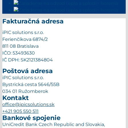
Fakturačná adresa
iPIC solutions s.r.o.
Ferienčíkova 6874/2
811 08 Bratislava
IČO: 53493630
IČ DPH: SK2121384804
Poštová adresa
iPIC solutions s.r.o.
Bystrická cesta 5646/55B
034 01 Ružomberok
Kontakt
office@ipicsolutions.sk
+421 905 550 511
Bankové spojenie
UniCredit Bank Czech Republic and Slovakia,