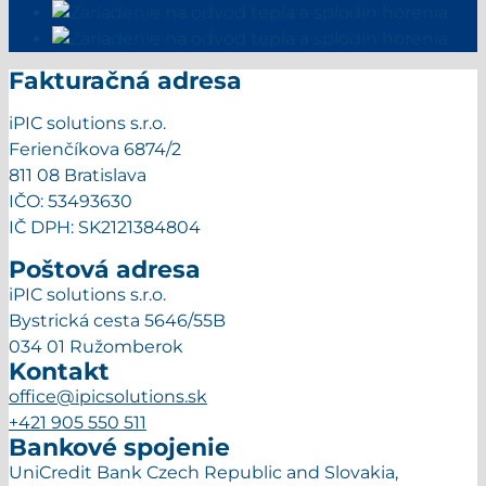
Fakturačná adresa
iPIC solutions s.r.o.
Ferienčíkova 6874/2
811 08 Bratislava
IČO: 53493630
IČ DPH: SK2121384804
Poštová adresa
iPIC solutions s.r.o.
Bystrická cesta 5646/55B
034 01 Ružomberok
Kontakt
office@ipicsolutions.sk
+421 905 550 511
Bankové spojenie
UniCredit Bank Czech Republic and Slovakia,