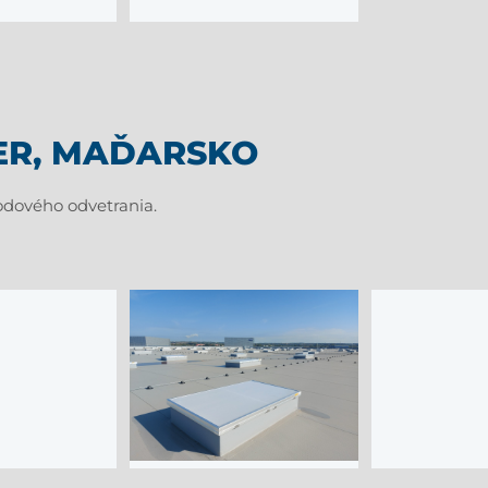
ER, MAĎARSKO
odového odvetrania.