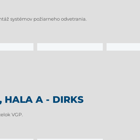
táž systémov požiarneho odvetrania.
HALA A - DIRKS
celok VGP.