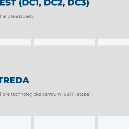
ŠŤ (DC1, DC2, DC3)
ál v Budapešti.
STREDA
e technologické centrum (I. aj II. etapa).