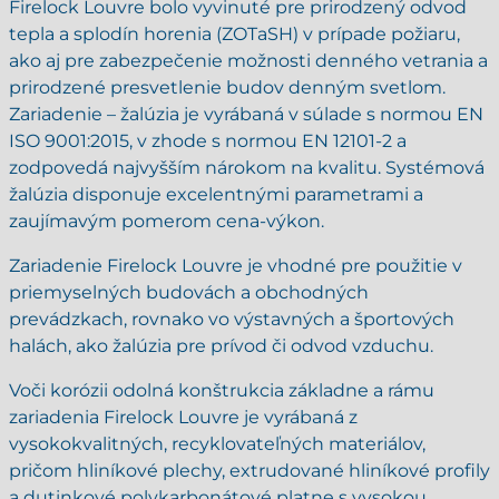
Firelock Louvre bolo vyvinuté pre prirodzený odvod
tepla a splodín horenia (ZOTaSH) v prípade požiaru,
ako aj pre zabezpečenie možnosti denného vetrania a
prirodzené presvetlenie budov denným svetlom.
Zariadenie – žalúzia je vyrábaná v súlade s normou EN
ISO 9001:2015, v zhode s normou EN 12101-2 a
zodpovedá najvyšším nárokom na kvalitu. Systémová
žalúzia disponuje excelentnými parametrami a
zaujímavým pomerom cena-výkon.
Zariadenie Firelock Louvre je vhodné pre použitie v
priemyselných budovách a obchodných
prevádzkach, rovnako vo výstavných a športových
halách, ako žalúzia pre prívod či odvod vzduchu.
Voči korózii odolná konštrukcia základne a rámu
zariadenia Firelock Louvre je vyrábaná z
vysokokvalitných, recyklovateľných materiálov,
pričom hliníkové plechy, extrudované hliníkové profily
a dutinkové polykarbonátové platne s vysokou