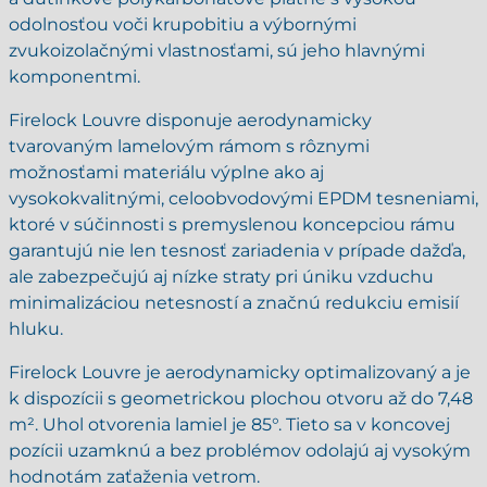
odolnosťou voči krupobitiu a výbornými
zvukoizolačnými vlastnosťami, sú jeho hlavnými
komponentmi.
Firelock Louvre disponuje aerodynamicky
tvarovaným lamelovým rámom s rôznymi
možnosťami materiálu výplne ako aj
vysokokvalitnými, celoobvodovými EPDM tesneniami,
ktoré v súčinnosti s premyslenou koncepciou rámu
garantujú nie len tesnosť zariadenia v prípade dažďa,
ale zabezpečujú aj nízke straty pri úniku vzduchu
minimalizáciou netesností a značnú redukciu emisií
hluku.
Firelock Louvre je aerodynamicky optimalizovaný a je
k dispozícii s geometrickou plochou otvoru až do 7,48
m². Uhol otvorenia lamiel je 85°. Tieto sa v koncovej
pozícii uzamknú a bez problémov odolajú aj vysokým
hodnotám zaťaženia vetrom.