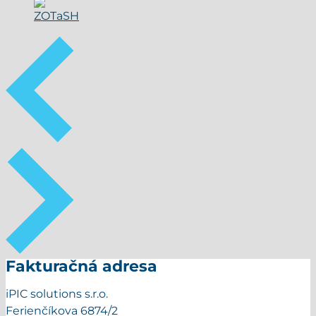
Fakturačná adresa
iPIC solutions s.r.o.
Ferienčíkova 6874/2