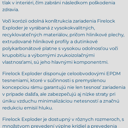
tlak v interiéri, čím zabráni následkom poškodenia
zdravia.
Voči korózii odolná konštrukcia zariadenia Firelock
Exploder je vyrábaná z vysokokvalitných,
recyklovateľných materiálov, pričom hliníkové plechy,
extrudované hliníkové profily a dutinkové
polykarbonátové platne s vysokou odolnosťou voči
krupobitiu a výbornými zvukoizolačnými
vlastnosťami, sú jeho hlavnými komponentmi.
Firelock Exploder disponuje celoobvodovými EPDM
tesneniami, ktoré v súčinnosti s premyslenou
koncepciou rámu garantujú nie len tesnosť zariadenia
v prípade dažďa, ale zabezpečujú aj nízke straty pri
úniku vzduchu minimalizáciou netesností a značnú
redukciu emisií hluku.
Firelock Exploder je dostupný v rôznych rozmeroch, s
množstvom prevedení výplne krídiel a prevedenia