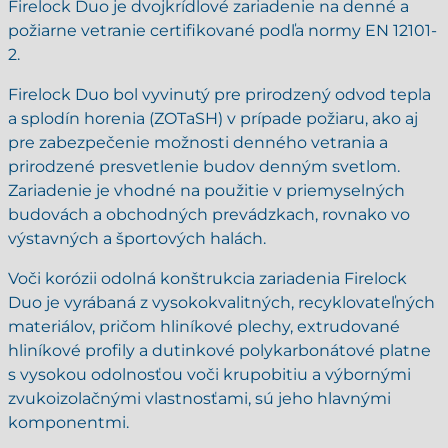
Firelock Duo je dvojkrídlové zariadenie na denné a
požiarne vetranie certifikované podľa normy EN 12101-
2.
Firelock Duo bol vyvinutý pre prirodzený odvod tepla
a splodín horenia (ZOTaSH) v prípade požiaru, ako aj
pre zabezpečenie možnosti denného vetrania a
prirodzené presvetlenie budov denným svetlom.
Zariadenie je vhodné na použitie v priemyselných
budovách a obchodných prevádzkach, rovnako vo
výstavných a športových halách.
Voči korózii odolná konštrukcia zariadenia Firelock
Duo je vyrábaná z vysokokvalitných, recyklovateľných
materiálov, pričom hliníkové plechy, extrudované
hliníkové profily a dutinkové polykarbonátové platne
s vysokou odolnosťou voči krupobitiu a výbornými
zvukoizolačnými vlastnosťami, sú jeho hlavnými
komponentmi.