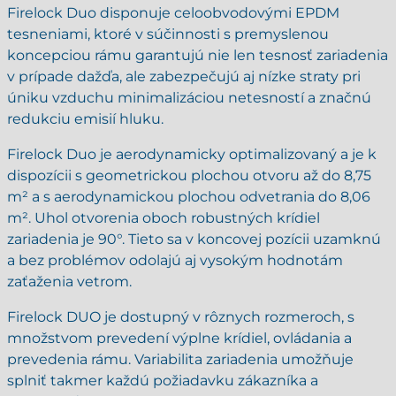
Firelock Duo disponuje celoobvodovými EPDM
tesneniami, ktoré v súčinnosti s premyslenou
koncepciou rámu garantujú nie len tesnosť zariadenia
v prípade dažďa, ale zabezpečujú aj nízke straty pri
úniku vzduchu minimalizáciou netesností a značnú
redukciu emisií hluku.
Firelock Duo je aerodynamicky optimalizovaný a je k
dispozícii s geometrickou plochou otvoru až do 8,75
m² a s aerodynamickou plochou odvetrania do 8,06
m². Uhol otvorenia oboch robustných krídiel
zariadenia je 90°. Tieto sa v koncovej pozícii uzamknú
a bez problémov odolajú aj vysokým hodnotám
zaťaženia vetrom.
Firelock DUO je dostupný v rôznych rozmeroch, s
množstvom prevedení výplne krídiel, ovládania a
prevedenia rámu. Variabilita zariadenia umožňuje
splniť takmer každú požiadavku zákazníka a